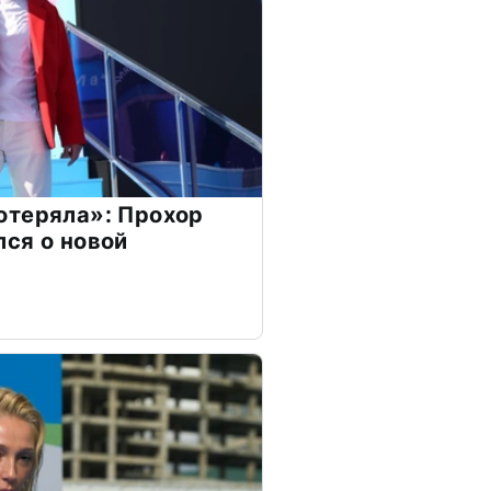
отеряла»: Прохор
ся о новой