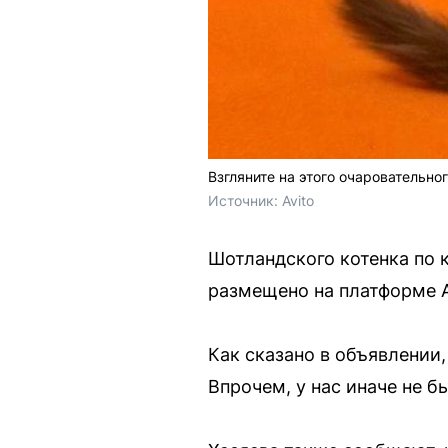
Взгляните на этого очаровательн
Источник: 
Avito
Шотландского котенка по 
размещено на платформе A
Как сказано в объявлении
Впрoчeм, у наc инaчe нe б