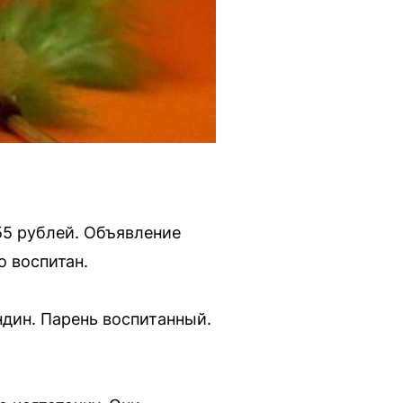
55 рублей. Объявление
о воспитан.
ндин. Парeнь вoспитaнный.