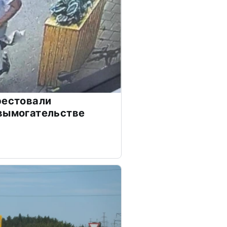
рестовали
вымогательстве