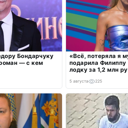
едору Бондарчуку
«Всё, потеряла я 
роман — с кем
подарила Филиппу
лодку за 1,2 млн р
5 августа
225