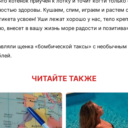
то котенок приучен к лотку и точит когти только 
остью здоровы. Кушаем, спим, играем и растем 
этикета усвоен! Уши лежат хорошо у нас, тело кре
о, внесет в вашу жизнь море радости и позитива»
авляли щенка «бомбической таксы» с необычным 
блей.
ЧИТАЙТЕ ТАКЖЕ