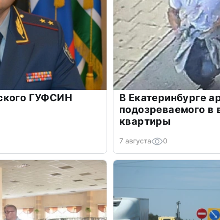
ского ГУФСИН
В Екатеринбурге а
подозреваемого в 
квартиры
7 августа
0