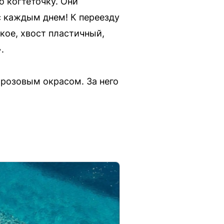
о когтеточку. Они
с каждым днем! К переезду
пкое, хвост пластичный,
.
розовым окрасом. За него