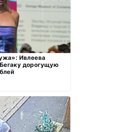
мужа»: Ивлеева
 Бегаку дорогущую
ублей