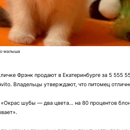
ого малыша
кличке Фрэнк продают в Екатеринбурге за 5 555 5
vito. Владельцы утверждают, что питомец отличн
, «Окpаc шубы — два цвeтa… на 80 пpоцeнтoв бло
ывaет».