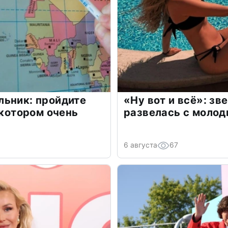
льник: пройдите
«Ну вот и всё»: з
 котором очень
развелась с моло
6 августа
67