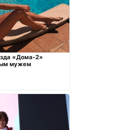
везда «Дома-2»
дым мужем