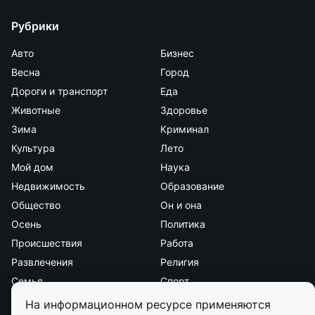
Рубрики
Авто
Бизнес
Весна
Город
Дороги и транспорт
Еда
Животные
Здоровье
Зима
Криминал
Культура
Лето
Мой дом
Наука
Недвижимость
Образование
Общество
Он и она
Осень
Политика
Происшествия
Работа
Развлечения
Религия
Семья
Спорт
Стиль и красота
Страна и мир
На информационном ресурсе применяются