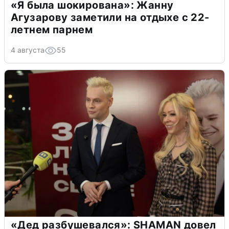
«Я была шокирована»: Жанну
Агузарову заметили на отдыхе с 22-
летнем парнем
4 августа
55
«Дед разбушевался»: SHAMAN довел