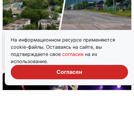
«Продолжайте жить обычной
На информационном ресурсе применяются
жизнью»: беспилотная опасность
cookie-файлы. Оставаясь на сайте, вы
Прикамья
подтверждаете свое
согласие
на их
использование.
2 августа
0
Согласен