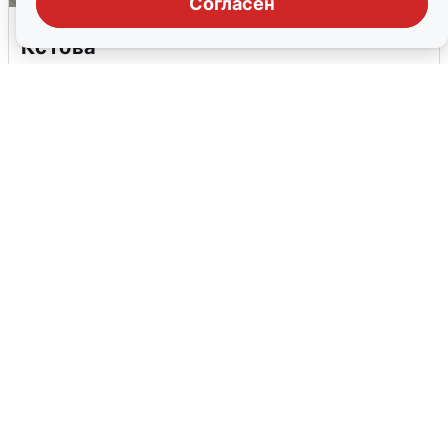
Согласен
Грохот в небе разбудил жителей
Кстова
4 августа
0
В Туре вода убывает, на других реках