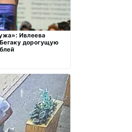
мужа»: Ивлеева
 Бегаку дорогущую
ублей