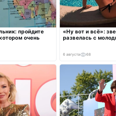
льник: пройдите
«Ну вот и всё»: з
 котором очень
развелась с моло
6 августа
68