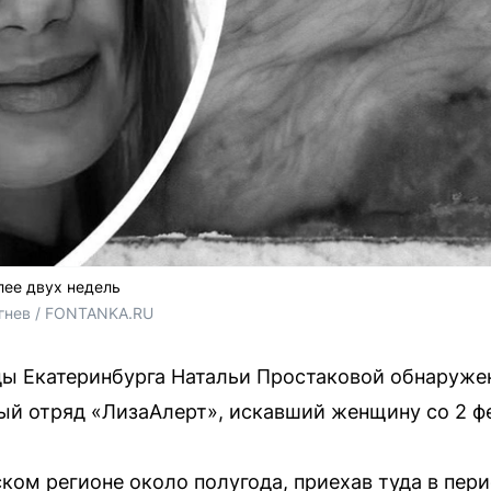
лее двух недель
гнев / FONTANKA.RU
ы Екатеринбурга Натальи Простаковой обнаружен
й отряд «ЛизаАлерт», искавший женщину со 2 ф
ском регионе около полугода, приехав туда в пер