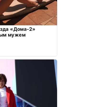
везда «Дома-2»
дым мужем