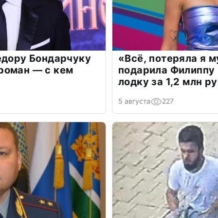
едору Бондарчуку
«Всё, потеряла я 
роман — с кем
подарила Филиппу
лодку за 1,2 млн р
5 августа
227