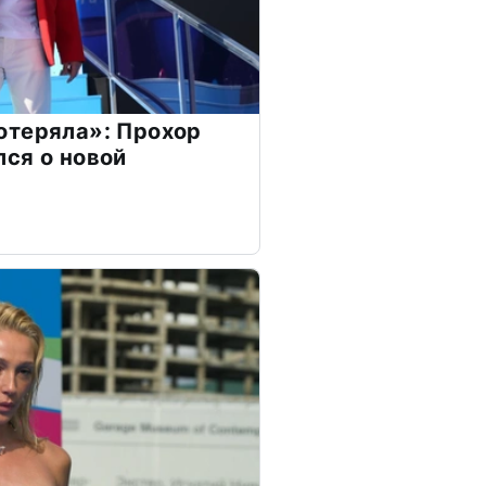
отеряла»: Прохор
ся о новой