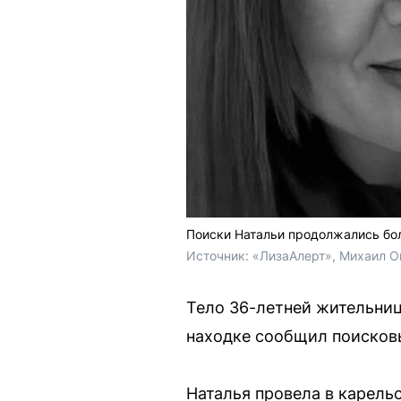
Поиски Натальи продолжались бо
Источник: 
«ЛизаАлерт», Михаил О
Тело 36-летней жительниц
находке сообщил поисковы
Наталья провела в карель