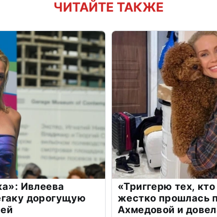
ЧИТАЙТЕ ТАКЖЕ
жа»: Ивлеева
«Триггерю тех, кто
егаку дорогущую
жестко прошлась п
лей
Ахмедовой и довел