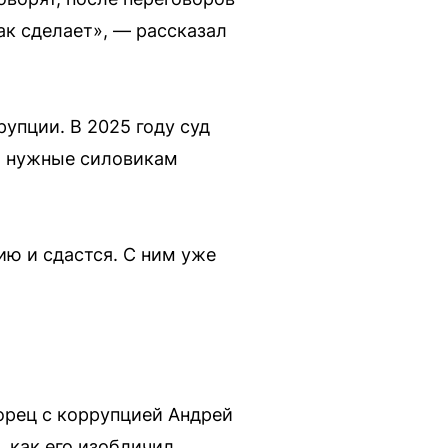
ак сделает», — рассказал
упции. В 2025 году суд
ет нужные силовикам
ию и сдастся. С ним уже
борец с коррупцией Андрей
, как его изобличил