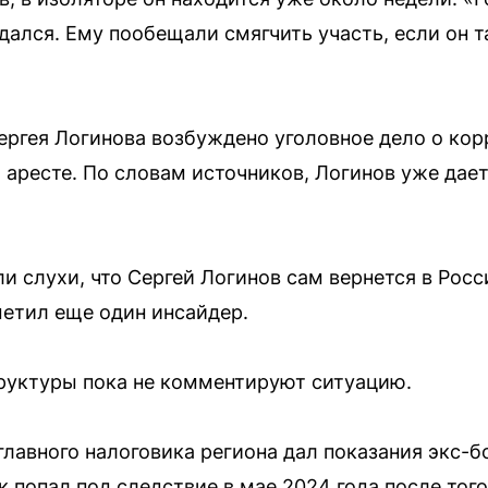
дался. Ему пообещали смягчить участь, если он т
ергея Логинова возбуждено уголовное дело о корр
 аресте. По словам источников, Логинов уже да
и слухи, что Сергей Логинов сам вернется в Росс
метил еще один инсайдер.
руктуры пока не комментируют ситуацию.
главного налоговика региона дал показания экс-
 попал под следствие в мае 2024 года после того