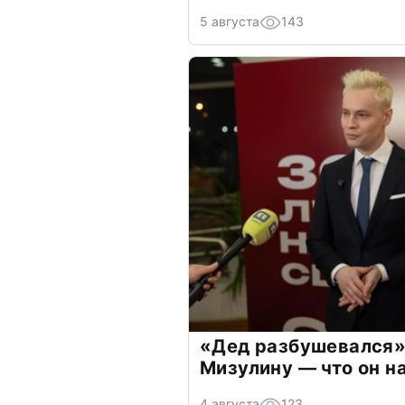
5 августа
143
«Дед разбушевался»
Мизулину — что он н
4 августа
123