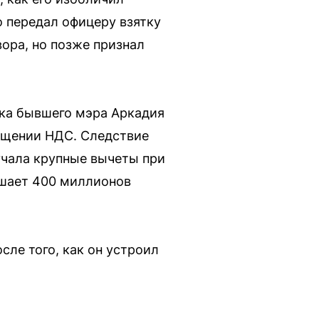
 передал офицеру взятку
вора, но позже признал
тка бывшего мэра Аркадия
мещении НДС. Следствие
учала крупные вычеты при
ышает 400 миллионов
сле того, как он устроил