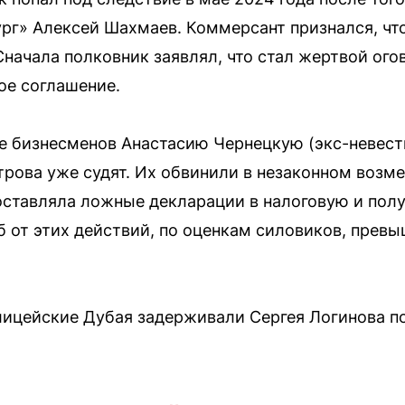
рг» Алексей Шахмаев. Коммерсант признался, что
начала полковник заявлял, что стал жертвой ого
ое соглашение.
е бизнесменов Анастасию Чернецкую (экс-невес
трова уже судят. Их обвинили в незаконном воз
доставляла ложные декларации в налоговую и пол
 от этих действий, по оценкам силовиков, прев
лицейские Дубая задерживали Сергея Логинова по