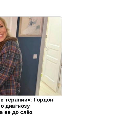
 в терапии»: Гордон
о диагнозу
а ее до слёз