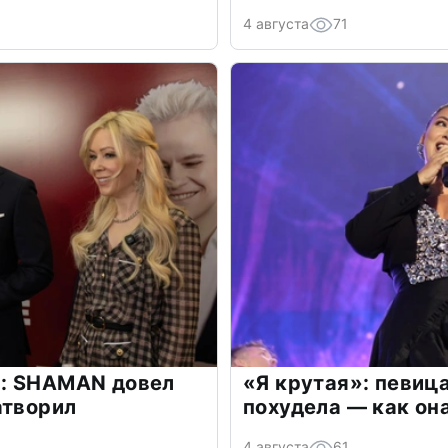
4 августа
71
: SHAMAN довел
«Я крутая»: певиц
атворил
похудела — как он
4 августа
61