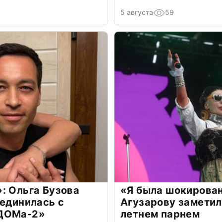
5 августа
59
: Ольга Бузова
«Я была шокирова
оединилась с
Агузарову заметил
«ДОМа-2»
летнем парнем