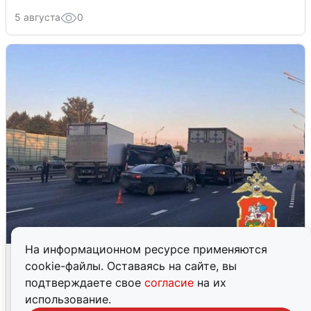
5 августа
0
На информационном ресурсе применяются
Пять машин столкнулись на
cookie-файлы. Оставаясь на сайте, вы
Дмитровском шоссе в Подмосковье
подтверждаете свое
согласие
на их
использование.
4 августа
0