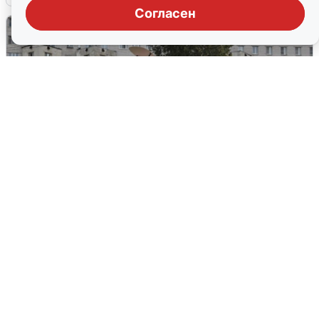
Согласен
Грохот в небе разбудил жителей
Кстова
4 августа
0