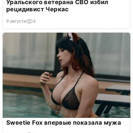
Уральского ветерана СВО избил
рецидивист Черкас
9 августа
3
Sweetie Fox впервые показала мужа