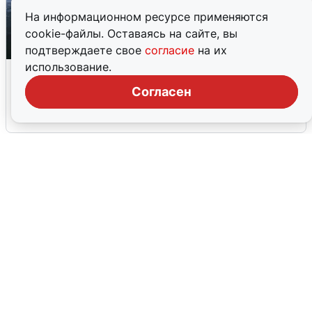
На информационном ресурсе применяются
cookie-файлы. Оставаясь на сайте, вы
подтверждаете свое
согласие
на их
использование.
Ночная атака БПЛА на Ярославль:
попадания и последствия
Согласен
6 августа
0