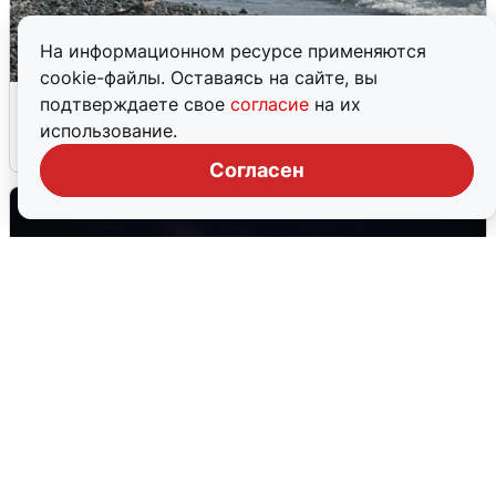
На информационном ресурсе применяются
cookie-файлы. Оставаясь на сайте, вы
Сирены в Сочи: новая угроза БПЛА
подтверждаете свое
согласие
на их
использование.
6 августа
0
Согласен