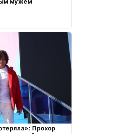
дым мужем
отеряла»: Прохор