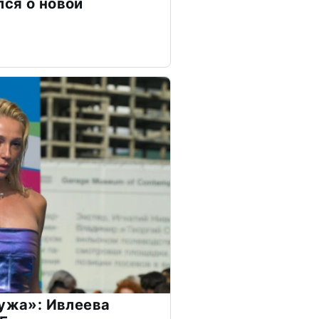
ся о новой
мужа»: Ивлеева