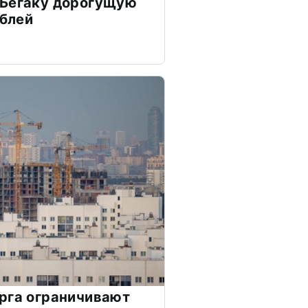
 Бегаку дорогущую
ублей
рга ограничивают