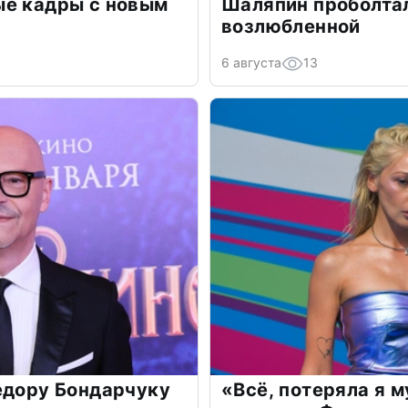
ые кадры с новым
Шаляпин проболтал
возлюбленной
6 августа
13
едору Бондарчуку
«Всё, потеряла я 