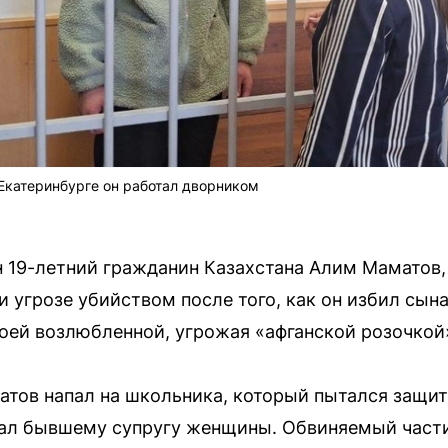
Екатеринбурге он работал дворником
н 19-летний гражданин Казахстана Алим Маматов
и угрозе убийством после того, как он избил сын
оей возлюбленной, угрожая «афганской розочкой
атов напал на школьника, который пытался защит
ал бывшему супругу женщины. Обвиняемый частич