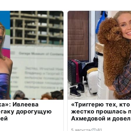
жа»: Ивлеева
«Триггерю тех, кто
егаку дорогущую
жестко прошлась п
лей
Ахмедовой и довел
5 августа
81