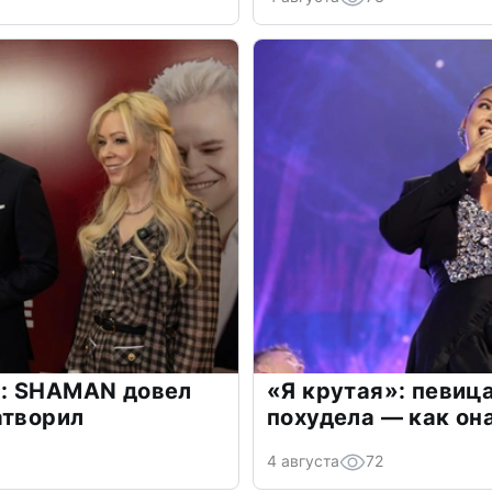
: SHAMAN довел
«Я крутая»: певиц
атворил
похудела — как он
4 августа
72