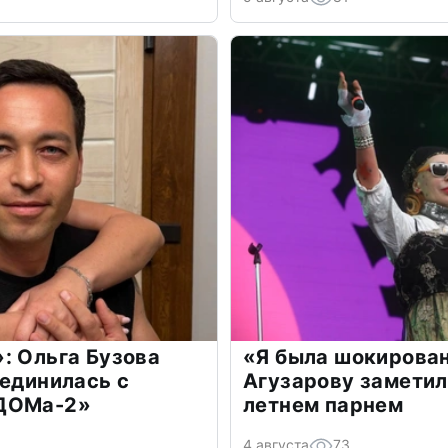
: Ольга Бузова
«Я была шокирова
оединилась с
Агузарову заметил
«ДОМа-2»
летнем парнем
4 августа
73