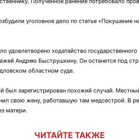
дственнику. Полученное ранение потребовало про
будили уголовное дело по статье «Покушение на уб
ло удовлетворено ходатайство государственного
ажей Андрею Быструшкину. Он останется под стр
дловском областном суде.
ий был зарегистрирован похожий случай. Местны
нил свою жену, работавшую там медсестрой. В ре
ез матери.
ЧИТАЙТЕ ТАКЖЕ