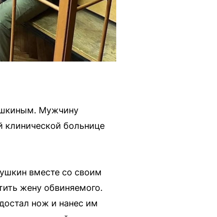
рушкиным. Мужчину
й клинической больнице
рушкин вместе со своим
тить жену обвиняемого.
достал нож и нанес им