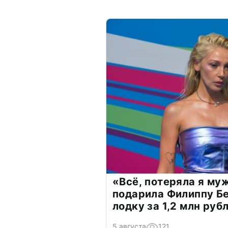
«Всё, потеряла я му
подарила Филиппу Б
лодку за 1,2 млн руб
5 августа
121