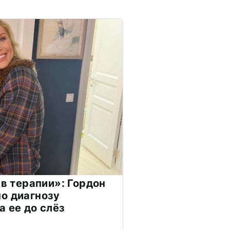
 в терапии»: Гордон
о диагнозу
а ее до слёз