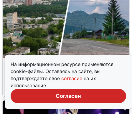
«Продолжайте жить обычной
На информационном ресурсе применяются
жизнью»: беспилотная опасность
cookie-файлы. Оставаясь на сайте, вы
Прикамья
подтверждаете свое
согласие
на их
использование.
2 августа
0
Согласен