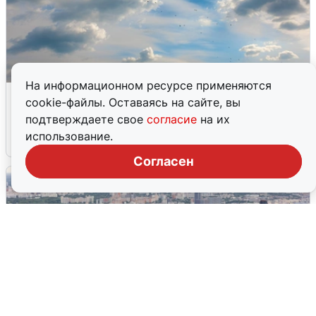
На информационном ресурсе применяются
МЧС ответило на сообщения о
cookie-файлы. Оставаясь на сайте, вы
грохоте в Москве
подтверждаете свое
согласие
на их
использование.
7 августа
0
Согласен