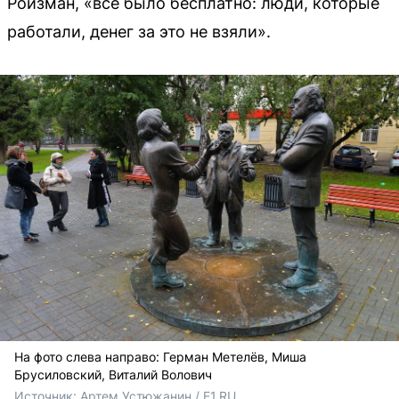
Ройзман, «всё было бесплатно: люди, которые
работали, денег за это не взяли».
На фото слева направо: Герман Метелёв, Миша
Брусиловский, Виталий Волович
Источник: 
Артем Устюжанин / E1.RU