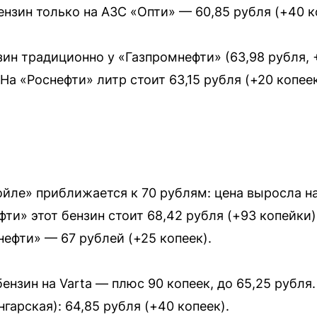
нзин только на АЗС «Опти» — 60,85 рубля (+40 к
зин традиционно у «Газпромнефти» (63,98 рубля, 
 На «Роснефти» литр стоит 63,15 рубля (+20 копее
йле» приближается к 70 рублям: цена выросла на
фти» этот бензин стоит 68,42 рубля (+93 копейки)
тнефти» — 67 рублей (+25 копеек).
ензин на Varta — плюс 90 копеек, до 65,25 рубл
гарская): 64,85 рубля (+40 копеек).