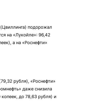
a (Цвиллинга) подорожал
тся на «Лукойле»: 96,42
пеек), а на «Роснефти»
79,32 рубля), «Роснефти»
промнефть» даже снизила
копеек, до 78,63 рубля) и