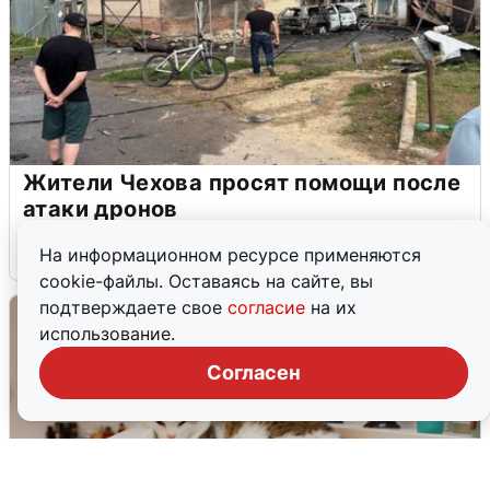
Жители Чехова просят помощи после
атаки дронов
8 августа
0
На информационном ресурсе применяются
cookie-файлы. Оставаясь на сайте, вы
подтверждаете свое
согласие
на их
использование.
Согласен