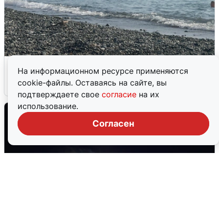
Сирены в Сочи: новая угроза БПЛА
На информационном ресурсе применяются
cookie-файлы. Оставаясь на сайте, вы
6 августа
0
подтверждаете свое
согласие
на их
использование.
Согласен