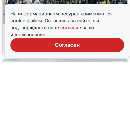
На информационном ресурсе применяются
cookie-файлы. Оставаясь на сайте, вы
подтверждаете свое
согласие
на их
У соседей пожар и сбои: что было при
использование.
режиме БПЛА в Прикамье
Согласен
5 августа
0