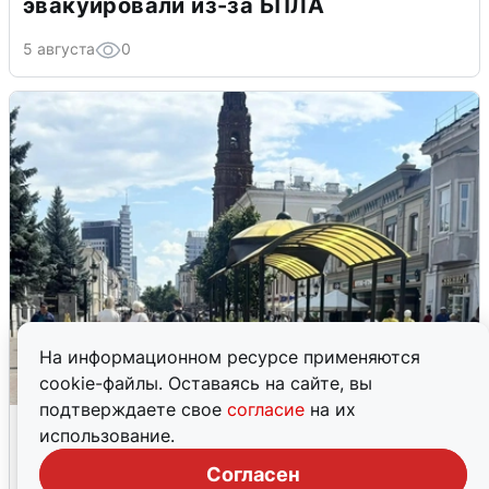
эвакуировали из-за БПЛА
5 августа
0
На информационном ресурсе применяются
cookie-файлы. Оставаясь на сайте, вы
подтверждаете свое
согласие
на их
У соседей пожар и сбои: что было при
использование.
режиме БПЛА в Прикамье
Согласен