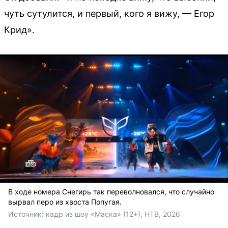
чуть сутулится, и первый, кого я вижу, — Егор
Крид».
В ходе номера Снегирь так переволновался, что случайно
вырвал перо из хвоста Попугая.
Источник: 
кадр из шоу «Маска» (12+), НТВ, 2026