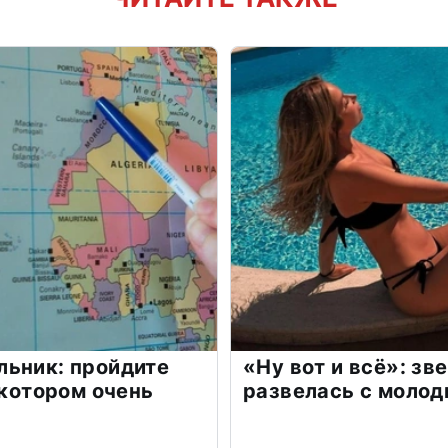
льник: пройдите
«Ну вот и всё»: з
 котором очень
развелась с моло