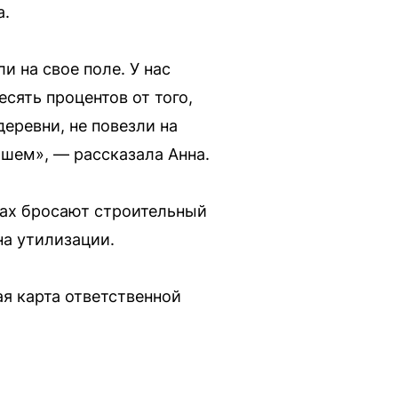
а.
и на свое поле. У нас
сять процентов от того,
еревни, не повезли на
ашем», — рассказала Анна.
есах бросают строительный
а утилизации.
ая карта ответственной