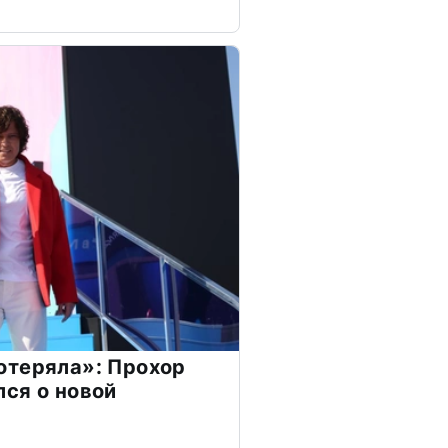
отеряла»: Прохор
ся о новой