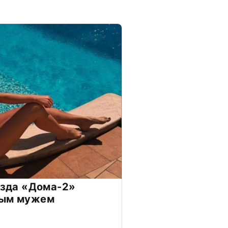
везда «Дома-2»
дым мужем