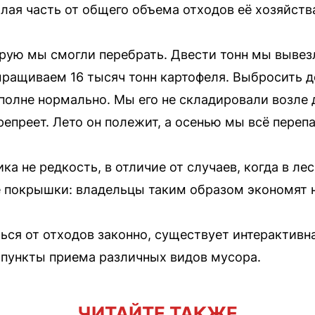
лая часть от общего объема отходов её хозяйств
рую мы смогли перебрать. Двести тонн мы вывезл
ращиваем 16 тысяч тонн картофеля. Выбросить де
полне нормально. Мы его не складировали возле д
репреет. Лето он полежит, а осенью мы всё переп
ика не редкость, в отличие от случаев, когда в л
 покрышки: владельцы таким образом экономят н
ться от отходов законно, существует интерактивн
 пункты приема различных видов мусора.
ЧИТАЙТЕ ТАКЖЕ