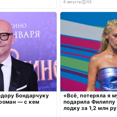
6 августа
55
едору Бондарчуку
«Всё, потеряла я 
роман — с кем
подарила Филиппу
лодку за 1,2 млн р