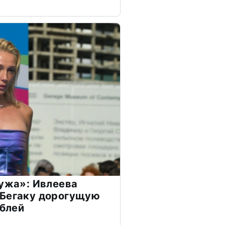
мужа»: Ивлеева
 Бегаку дорогущую
ублей