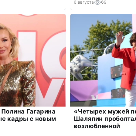
6 августа
69
 Полина Гагарина
«Четырех мужей п
ые кадры с новым
Шаляпин проболтал
возлюбленной