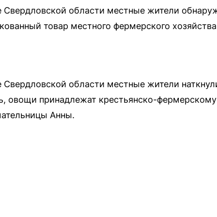
е Свердловской области местные жители обнаруж
акованный товар местного фермерского хозяйств
е Свердловской области местные жители наткнул
ь, овощи принадлежат крестьянско-фермерскому
ательницы Анны.