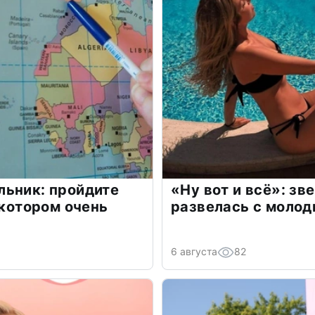
льник: пройдите
«Ну вот и всё»: з
 котором очень
развелась с моло
6 августа
82