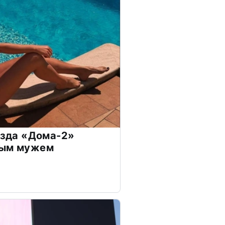
везда «Дома-2»
дым мужем