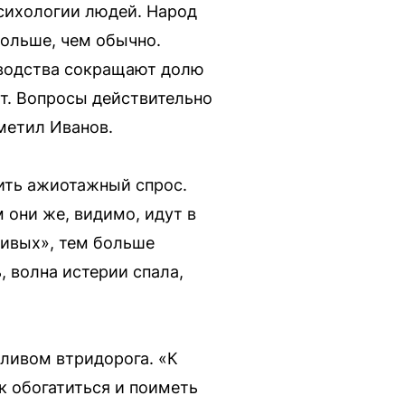
психологии людей. Народ
больше, чем обычно.
зводства сокращают долю
ет. Вопросы действительно
тметил Иванов.
бить ажиотажный спрос.
м они же, видимо, идут в
ливых», тем больше
, волна истерии спала,
пливом втридорога. «К
к обогатиться и поиметь