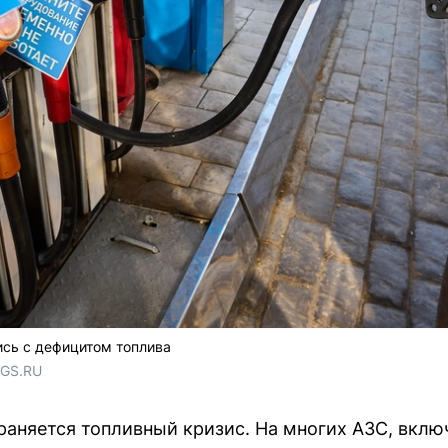
ись с дефицитом топлива
NGS.RU
раняется топливный кризис. На многих АЗС, вклю