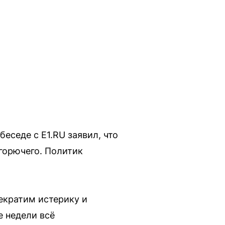
еседе с E1.RU заявил, что
горючего. Политик
рекратим истерику и
е недели всё