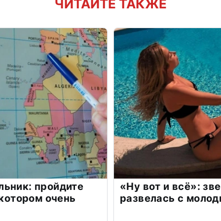
ЧИТАЙТЕ ТАКЖЕ
льник: пройдите
«Ну вот и всё»: з
 котором очень
развелась с моло