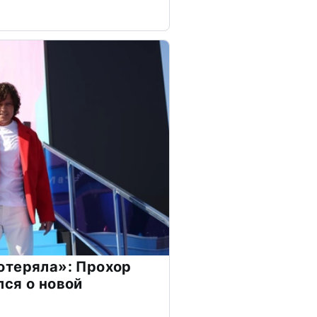
отеряла»: Прохор
ся о новой