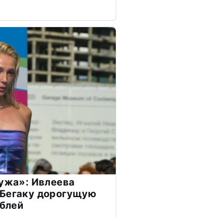
мужа»: Ивлеева
 Бегаку дорогущую
ублей