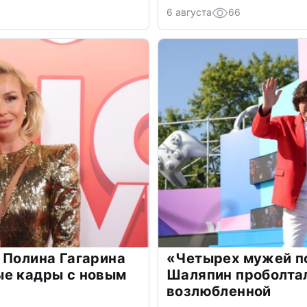
6 августа
66
 Полина Гагарина
«Четырех мужей п
ые кадры с новым
Шаляпин проболтал
возлюбленной