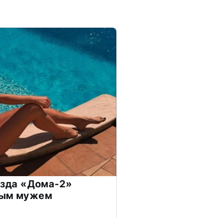
везда «Дома-2»
дым мужем