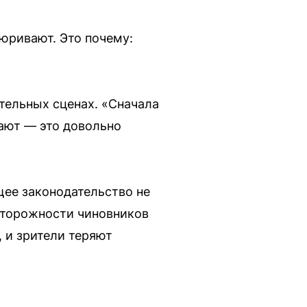
юривают. Это почему:
тельных сценах. «Сначала
вают — это довольно
щее законодательство не
осторожности чиновников
 и зрители теряют