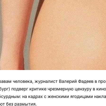
равам человека, журналист Валерий Фадеев в пр
бург) подверг критике чрезмерную цензуру в кино
бсурдным: на кадрах с женскими ягодицами накл
ют без размытия.