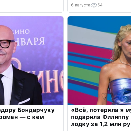
6 августа
54
едору Бондарчуку
«Всё, потеряла я 
роман — с кем
подарила Филиппу
лодку за 1,2 млн р