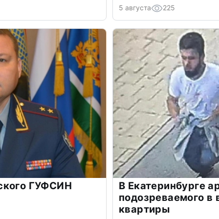
5 августа
225
ского ГУФСИН
В Екатеринбурге а
подозреваемого в 
квартиры