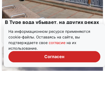
В Туре вода убывает, на других реках
области прибывает
На информационном ресурсе применяются
cookie-файлы. Оставаясь на сайте, вы
4 августа
0
подтверждаете свое
согласие
на их
использование.
Согласен