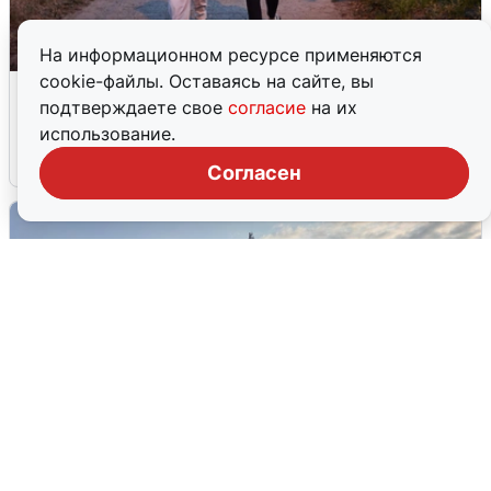
На информационном ресурсе применяются
cookie-файлы. Оставаясь на сайте, вы
Опубликована карта отключений
подтверждаете свое
согласие
на их
воды в Воронеже
использование.
6 августа
0
Согласен