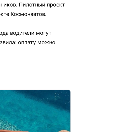
нников. Пилотный проект
екте Космонавтов.
года водители могут
равила: оплату можно