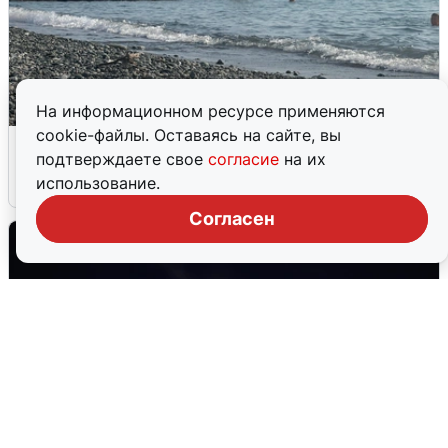
На информационном ресурсе применяются
cookie-файлы. Оставаясь на сайте, вы
Сирены в Сочи: новая угроза БПЛА
подтверждаете свое
согласие
на их
использование.
6 августа
0
Согласен