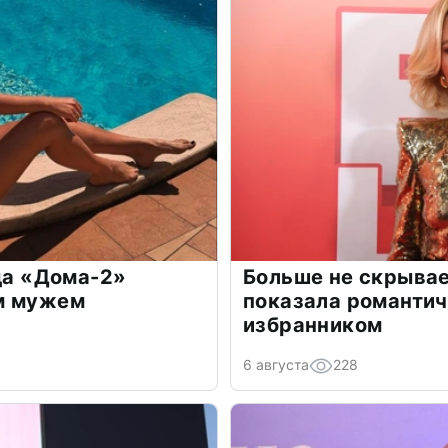
зда «Дома-2»
Больше не скрывае
м мужем
показала романти
избранником
6 августа
228