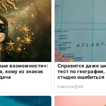
овые возможности»:
Справится даже шк
а, кому из знаков
тест по географии,
дача
стыдно ошибиться
6 августа
93