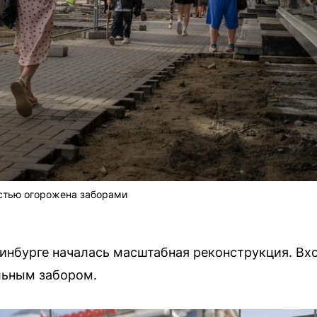
остью огорожена заборами
ринбурге началась масштабная реконструкция. Вх
льным забором.