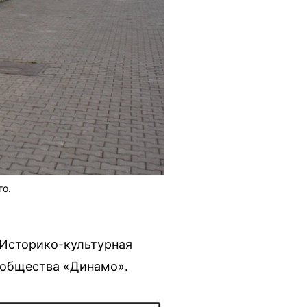
го.
 Историко-культурная
о общества «Динамо».