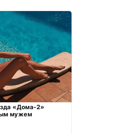
везда «Дома-2»
дым мужем