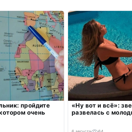
льник: пройдите
«Ну вот и всё»: з
 котором очень
развелась с моло
6 августа
64