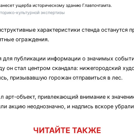
 нанесет ущерба историческому зданию Главпочтамта.
сторико-культурной экспертизы
нструктивные характеристики стенда останутся п
итные ограждения.
ся для публикации информации о значимых событ
оду он стал центром скандала: нижегородский ху
ись, призывавшую горожан отправиться в лес.
ыл арт-объект, привлекающий внимание к значени
ли акцию неоднозначно, и надпись вскоре убрали
ЧИТАЙТЕ ТАКЖЕ