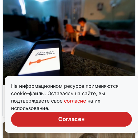
На информационном ресурсе применяются
Ночью в Самарской области завыли
cookie-файлы. Оставаясь на сайте, вы
сирены
подтверждаете свое
согласие
на их
использование.
8 августа
0
Согласен