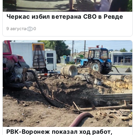
Черкас избил ветерана СВО в Ревде
9 августа
0
РВК-Воронеж показал ход работ,