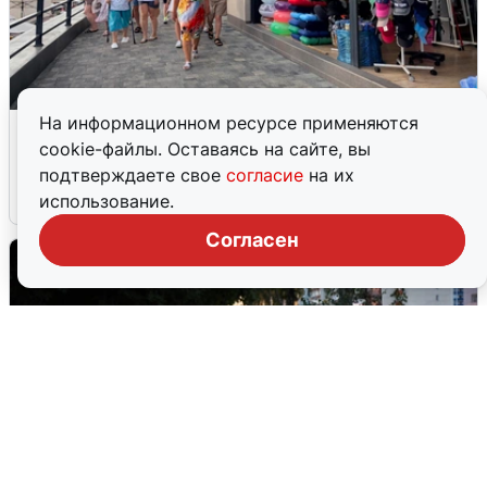
На информационном ресурсе применяются
В Сочи объявили угрозу атаки БПЛА и
cookie-файлы. Оставаясь на сайте, вы
закрыли пляжи
подтверждаете свое
согласие
на их
6 августа
0
использование.
Согласен