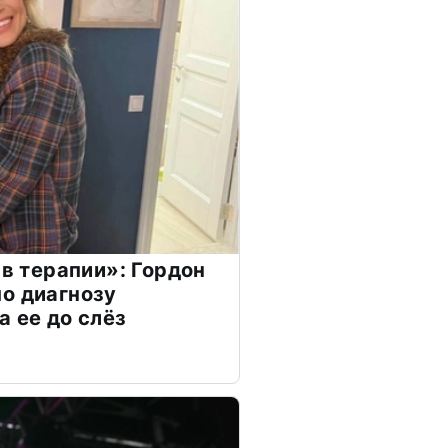
 в терапии»: Гордон
о диагнозу
а ее до слёз