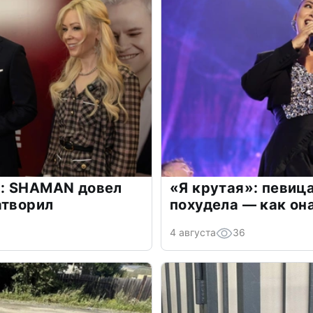
: SHAMAN довел
«Я крутая»: певиц
атворил
похудела — как он
4 августа
36