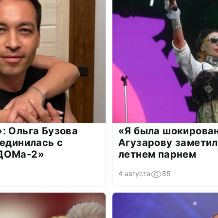
: Ольга Бузова
«Я была шокирова
оединилась с
Агузарову заметил
«ДОМа-2»
летнем парнем
4 августа
55