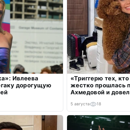
жа»: Ивлеева
«Триггерю тех, кто
егаку дорогущую
жестко прошлась п
лей
Ахмедовой и довел
5 августа
18