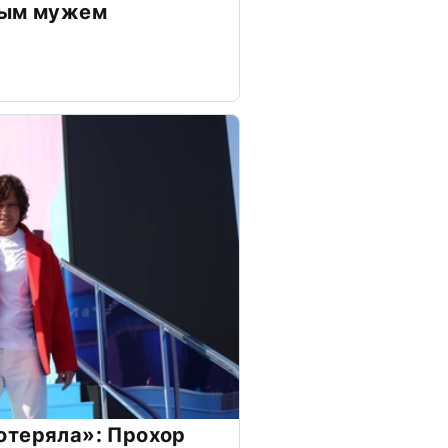
дым мужем
отеряла»: Прохор