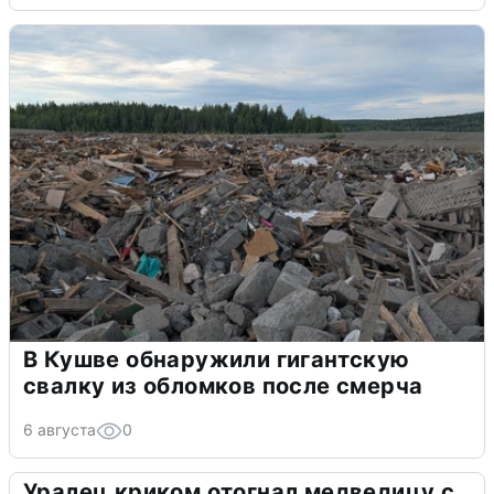
В Кушве обнаружили гигантскую
свалку из обломков после смерча
6 августа
0
Уралец криком отогнал медведицу с