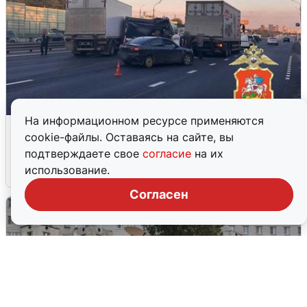
На информационном ресурсе применяются
Пять машин столкнулись на
cookie-файлы. Оставаясь на сайте, вы
Дмитровском шоссе в Подмосковье
подтверждаете свое
согласие
на их
использование.
4 августа
0
Согласен