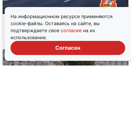
На информационном ресурсе применяются
Пять машин столкнулись на
cookie-файлы. Оставаясь на сайте, вы
Дмитровском шоссе в Подмосковье
подтверждаете свое
согласие
на их
использование.
4 августа
0
Согласен