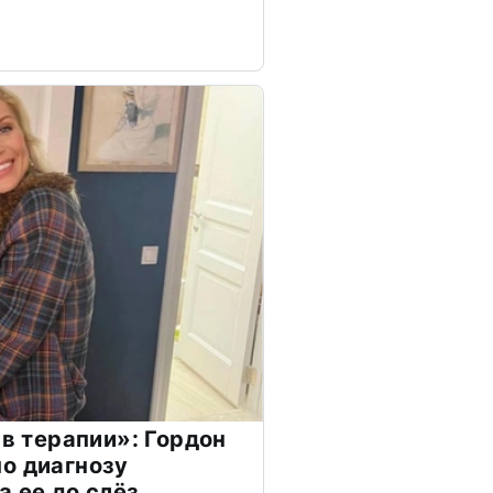
 в терапии»: Гордон
о диагнозу
а ее до слёз