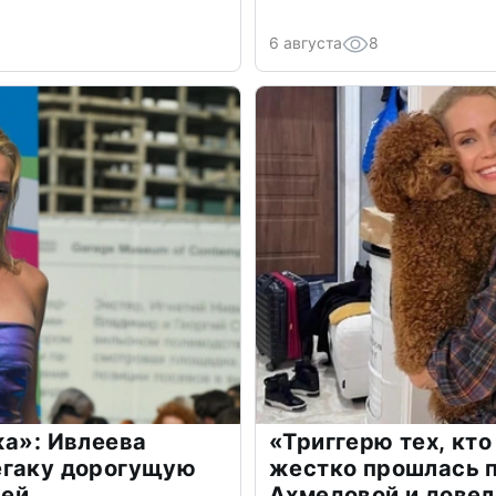
6 августа
8
жа»: Ивлеева
«Триггерю тех, кто
егаку дорогущую
жестко прошлась п
лей
Ахмедовой и довел