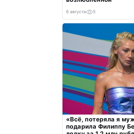
6 августа
5
«Всё, потеряла я му
подарила Филиппу Б
лодку за 1,2 млн руб