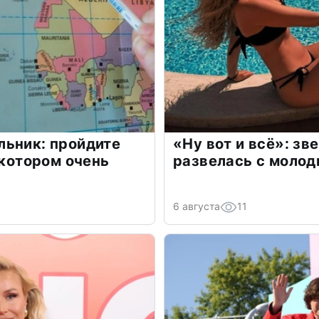
льник: пройдите
«Ну вот и всё»: з
 котором очень
развелась с моло
6 августа
11