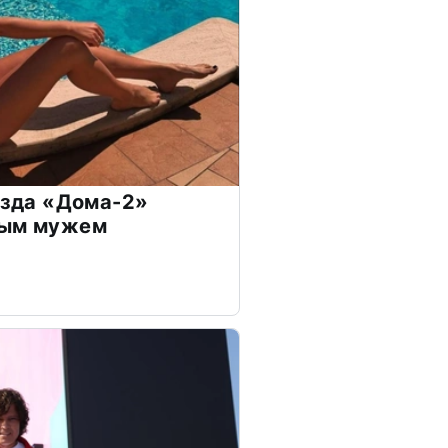
везда «Дома-2»
дым мужем