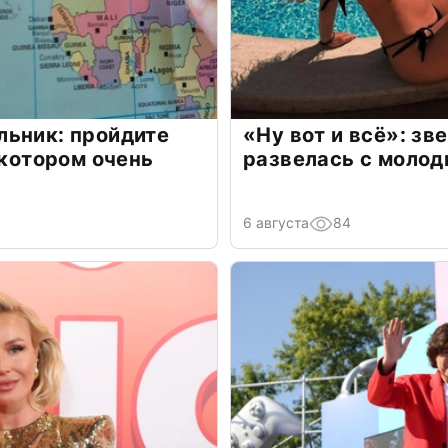
льник: пройдите
«Ну вот и всё»: з
 котором очень
развелась с моло
6 августа
84