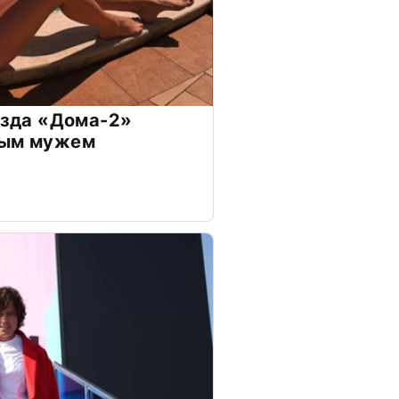
везда «Дома-2»
дым мужем