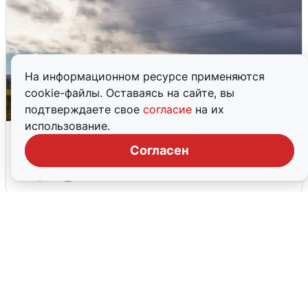
На информационном ресурсе применяются
cookie-файлы. Оставаясь на сайте, вы
подтверждаете свое
согласие
на их
использование.
Над ХМАО впервые сбили
беспилотники
Согласен
3 августа
0