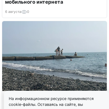
мобильного интернета
6 августа
0
Сирены в Сочи: новая угроза БПЛА
На информационном ресурсе применяются
cookie-файлы. Оставаясь на сайте, вы
6 августа
0