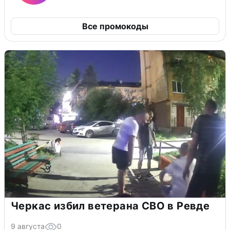
Все промокоды
Черкас избил ветерана СВО в Ревде
9 августа
0