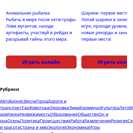
Аномальная рыбалка
Шарики: первое место
Рыбачь в мире после катастрофы.
Лопай шарики в залипа
Лови мутантов, находи
игре, проходи уровни, п
артефакты, участвуй в рейдах и
новые рекорды и заним
раскрывай тайны этого мира.
первые места!
Играть онлайн
Играть онлай
Рубрики
Авто
Бизнес
Весна
Город
Дороги и
транспорт
Еда
Животные
Здоровье
Зима
Криминал
Культура
Лето
М
дом
Наука
Недвижимость
Образование
Общество
Он и
она
Осень
Политика
Происшествия
Работа
Развлечения
Религия
Се
и красота
Страна и мир
Экология
Экономика
Игры