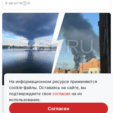
6 августа
0
На информационном ресурсе применяются
cookie-файлы. Оставаясь на сайте, вы
Ночная атака БПЛА на Ярославль:
подтверждаете свое
согласие
на их
попадания и последствия
использование.
6 августа
0
Согласен