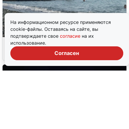
На информационном ресурсе применяются
cookie-файлы. Оставаясь на сайте, вы
подтверждаете свое
согласие
на их
Сирены в Сочи: новая угроза БПЛА
использование.
Согласен
6 августа
0