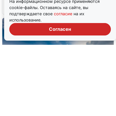
На информационном ресурсе применяются
cookie-файлы. Оставаясь на сайте, вы
7 августа
0
подтверждаете свое
согласие
на их
использование.
Согласен
МЧС ответило на сообщения о
грохоте в Москве
7 августа
0