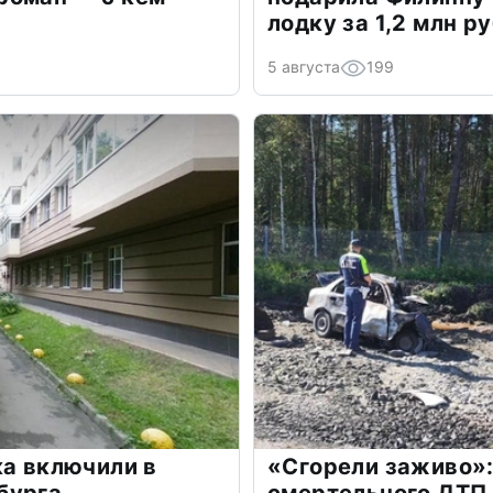
лодку за 1,2 млн р
5 августа
199
ка включили в
«Сгорели заживо»: