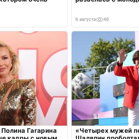
6 августа
46
 Полина Гагарина
«Четырех мужей п
ые кадры с новым
Шаляпин проболтал