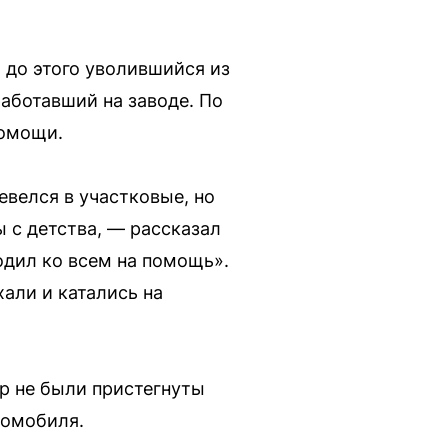
о до этого уволившийся из
работавший на заводе. По
помощи.
евелся в участковые, но
 с детства, — рассказал
одил ко всем на помощь».
али и катались на
р не были пристегнуты
томобиля.