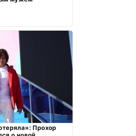
отеряла»: Прохор
ся о новой