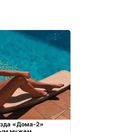
везда «Дома-2»
дым мужем