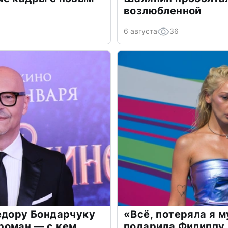
возлюбленной
6 августа
36
едору Бондарчуку
«Всё, потеряла я 
роман — с кем
подарила Филиппу