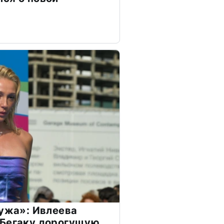
мужа»: Ивлеева
 Бегаку дорогущую