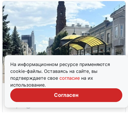
На информационном ресурсе применяются
cookie-файлы. Оставаясь на сайте, вы
подтверждаете свое
согласие
на их
использование.
У соседей пожар и сбои: что было при
режиме БПЛА в Прикамье
Согласен
5 августа
0