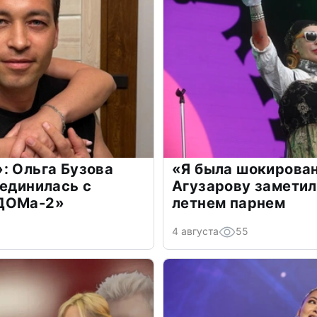
: Ольга Бузова
«Я была шокирова
оединилась с
Агузарову заметил
«ДОМа-2»
летнем парнем
4 августа
55