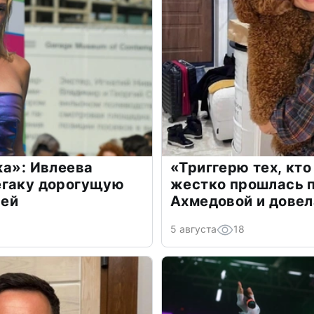
жа»: Ивлеева
«Триггерю тех, кто
егаку дорогущую
жестко прошлась п
лей
Ахмедовой и довел
5 августа
18