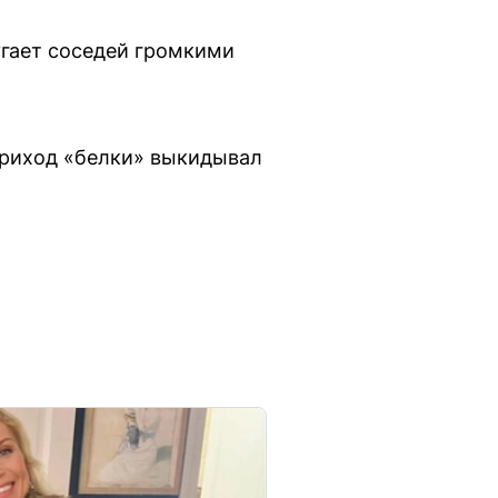
угает соседей громкими
 приход «белки» выкидывал