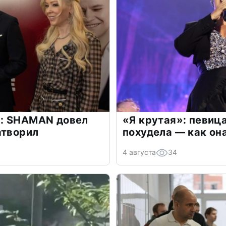
: SHAMAN довел
«Я крутая»: певиц
атворил
похудела — как он
4 августа
34