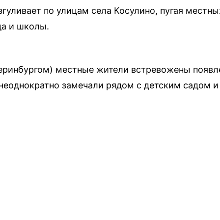
уливает по улицам села Косулино, пугая местных
да и школы.
атеринбургом) местные жители встревожены появ
 неоднократно замечали рядом с детским садом и