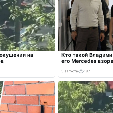
покушении на
Кто такой Владими
ов
его Mercedes взор
5 августа
197