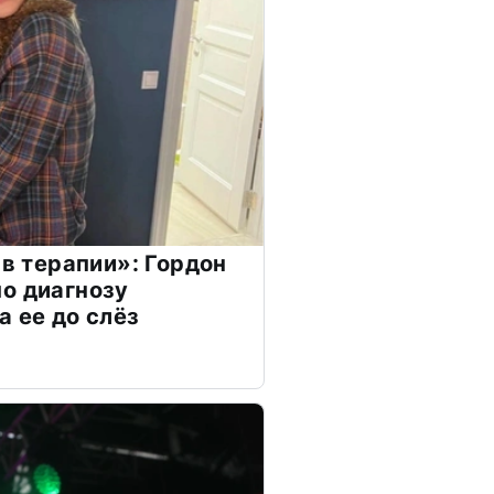
 в терапии»: Гордон
о диагнозу
а ее до слёз