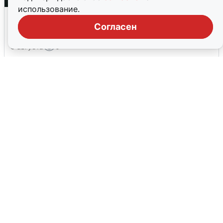
использование.
Ночная атака БПЛА на Ярославль:
попадания и последствия
Согласен
6 августа
0
Волгоградцы остались без