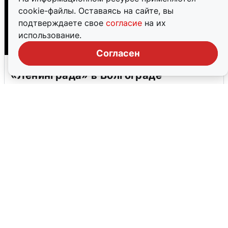
cookie-файлы. Оставаясь на сайте, вы
подтверждаете свое
согласие
на их
использование.
Согласен
«15 секунд Раммштайна»: концерт
«Ленинграда» в Волгограде
2 августа
0
Екатеринбург ушел под воду: август
начался с потопа
2 августа
0